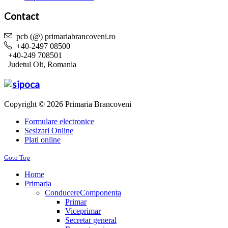
Contact
pcb (@) primariabrancoveni.ro
+40-2497 08500
+40-249 708501
Judetul Olt, Romania
Copyright © 2026 Primaria Brancoveni
Formulare electronice
Sesizari Online
Plati online
Goto Top
Home
Primaria
Conducere
Componenta
Primar
Viceprimar
Secretar general