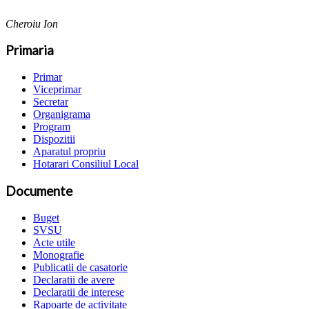
Cheroiu Ion
Primaria
Primar
Viceprimar
Secretar
Organigrama
Program
Dispozitii
Aparatul propriu
Hotarari Consiliul Local
Documente
Buget
SVSU
Acte utile
Monografie
Publicatii de casatorie
Declaratii de avere
Declaratii de interese
Rapoarte de activitate