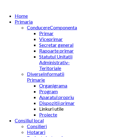
Home
Primaria
Conducere
Componenta
Primar
Viceprimar
Secretar general
Rapoarte primar
Statutul Unitatii
Administrativ-
Teritoriale
Diverse
Informatii
Primarie
Organigrama
Program
Aparatul propriu
Dispozitii primar
Linkuri utile
Proiecte
Consiliul local
Consilieri
Hotarari