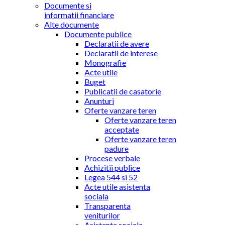
Documente si
informatii financiare
Alte documente
Documente publice
Declaratii de avere
Declaratii de interese
Monografie
Acte utile
Buget
Publicatii de casatorie
Anunturi
Oferte vanzare teren
Oferte vanzare teren
acceptate
Oferte vanzare teren
padure
Procese verbale
Achizitii publice
Legea 544 si 52
Acte utile asistenta
sociala
Transparenta
veniturilor
Asistenta sociala