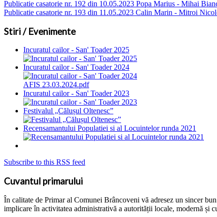
Publicatie casatorie nr. 192 din 10.05.2023 Popa Marius - Mihai Bian
Publicatie casatorie nr. 193 din 11.05.2023 Calin Marin - Mitroi Nicol
Stiri / Evenimente
Incuratul cailor - San' Toader 2025
Incuratul cailor - San' Toader 2024
AFIS 23.03.2024.pdf
Incuratul cailor - San' Toader 2023
Festivalul „Călușul Oltenesc”
Recensamantului Populatiei si al Locuintelor runda 2021
Subscribe to this RSS feed
Cuvantul primarului
În calitate de Primar al Comunei Brâncoveni vă adresez un sincer bun ven
implicare în activitatea administrativă a autorității locale, modernă și c