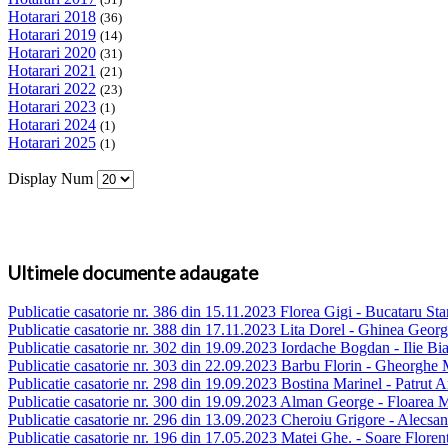
Hotarari 2018
(36)
Hotarari 2019
(14)
Hotarari 2020
(31)
Hotarari 2021
(21)
Hotarari 2022
(23)
Hotarari 2023
(1)
Hotarari 2024
(1)
Hotarari 2025
(1)
Display Num
Ultimele documente adaugate
Publicatie casatorie nr. 386 din 15.11.2023 Florea Gigi - Bucataru Sta
Publicatie casatorie nr. 388 din 17.11.2023 Lita Dorel - Ghinea Georg
Publicatie casatorie nr. 302 din 19.09.2023 Iordache Bogdan - Ilie Bi
Publicatie casatorie nr. 303 din 22.09.2023 Barbu Florin - Gheorghe
Publicatie casatorie nr. 298 din 19.09.2023 Bostina Marinel - Patrut 
Publicatie casatorie nr. 300 din 19.09.2023 Alman George - Floarea 
Publicatie casatorie nr. 296 din 13.09.2023 Cheroiu Grigore - Alecsan
Publicatie casatorie nr. 196 din 17.05.2023 Matei Ghe. - Soare Floren