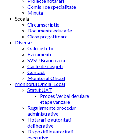
Proiecte hotarari
Comisii de specialitate
Minuta
Scoala
Circumscriptie
Documente educatie
Clasa pregatitoare
Diverse
Galerie foto
Evenimente
SVSU Brancoveni
Carte de oaspeti
Contact
Monitorul Oficial
Monitorul Oficial Local
Statut UAT
Proces Verbal derulare
etape vanzare
Regulamente proceduri
administrative
Hotararile autoritatii
deliberative
Dispozitiile autoritati
executive