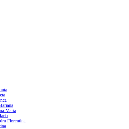
nuta
eta
anca
 Mariana
Ana-Maria
Maria
dru Florentina
tina