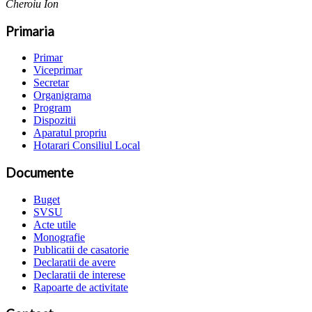
Cheroiu Ion
Primaria
Primar
Viceprimar
Secretar
Organigrama
Program
Dispozitii
Aparatul propriu
Hotarari Consiliul Local
Documente
Buget
SVSU
Acte utile
Monografie
Publicatii de casatorie
Declaratii de avere
Declaratii de interese
Rapoarte de activitate