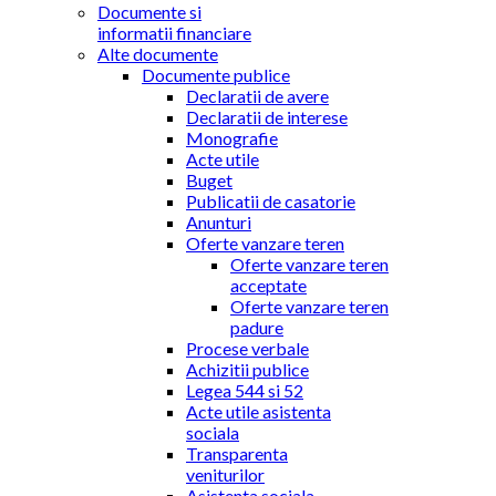
Documente si
informatii financiare
Alte documente
Documente publice
Declaratii de avere
Declaratii de interese
Monografie
Acte utile
Buget
Publicatii de casatorie
Anunturi
Oferte vanzare teren
Oferte vanzare teren
acceptate
Oferte vanzare teren
padure
Procese verbale
Achizitii publice
Legea 544 si 52
Acte utile asistenta
sociala
Transparenta
veniturilor
Asistenta sociala