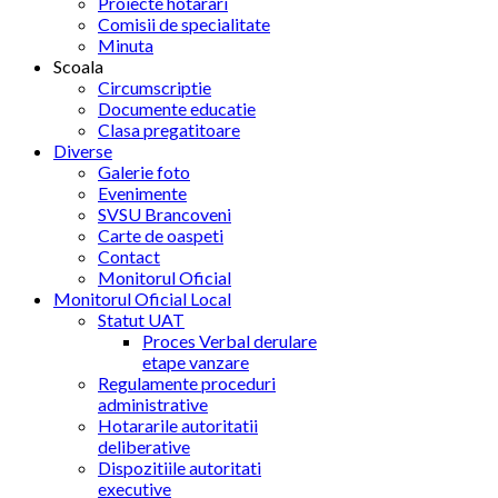
Proiecte hotarari
Comisii de specialitate
Minuta
Scoala
Circumscriptie
Documente educatie
Clasa pregatitoare
Diverse
Galerie foto
Evenimente
SVSU Brancoveni
Carte de oaspeti
Contact
Monitorul Oficial
Monitorul Oficial Local
Statut UAT
Proces Verbal derulare
etape vanzare
Regulamente proceduri
administrative
Hotararile autoritatii
deliberative
Dispozitiile autoritati
executive