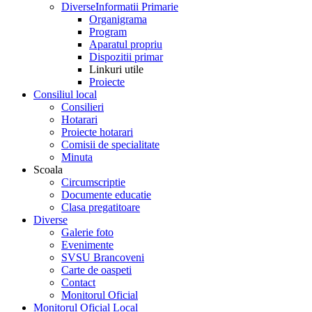
Diverse
Informatii Primarie
Organigrama
Program
Aparatul propriu
Dispozitii primar
Linkuri utile
Proiecte
Consiliul local
Consilieri
Hotarari
Proiecte hotarari
Comisii de specialitate
Minuta
Scoala
Circumscriptie
Documente educatie
Clasa pregatitoare
Diverse
Galerie foto
Evenimente
SVSU Brancoveni
Carte de oaspeti
Contact
Monitorul Oficial
Monitorul Oficial Local