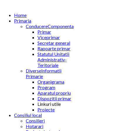
Home
Primaria
Conducere
Componenta
Primar
Viceprimar
Secretar general
Rapoarte primar
Statutul Unitatii
Administrativ-
Teritoriale
Diverse
Informatii
Primarie
Organigrama
Program
Aparatul propriu
Dispozitii primar
Linkuri utile
Proiecte
Consiliul local
Consilieri
Hotarari