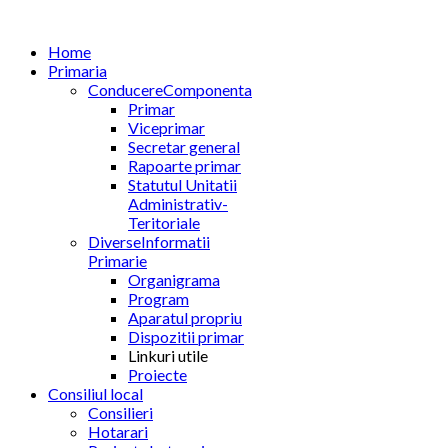
Home
Primaria
Conducere
Componenta
Primar
Viceprimar
Secretar general
Rapoarte primar
Statutul Unitatii
Administrativ-
Teritoriale
Diverse
Informatii
Primarie
Organigrama
Program
Aparatul propriu
Dispozitii primar
Linkuri utile
Proiecte
Consiliul local
Consilieri
Hotarari