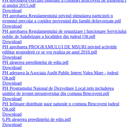
PH aprobarea execuiei bugetare a comunei Brncoveni pe trimestrul I
al anului 2015.pdf
Download
PH aprobarea Regulamentului privind stimularea participrii n
nvmntul precolar a copiilor provenind din familii defavorizate.pdf
Download
PH aprobarea Regulamentului de organizare i funcionare Serviciului
public de Salubrizare a localitilor din judeul Olt.pdf
Download
PH aprobarea PROGRAMULUI DE MSURI privind activitile
edilitar gospodreti ce se vor realiza pe anul 2016.pdf
Download
PH alegerea preedintelui de edin.pdf
Download
PH aderarea la Asociaia Audit Public Intern Valea Mare - judeul
Olt.pdf
Download
PH Programului Naional de Dezvoltare Local prin includerea
unitilor de nvmnt preuniversitar din comuna Brncoveni.pdf
Download
PH Infiinare distribuie gaze naturale n comuna Brncoveni judeul
Olt.pdf
Download
6.Ph alegerea preedintelui de edin.pdf
Download