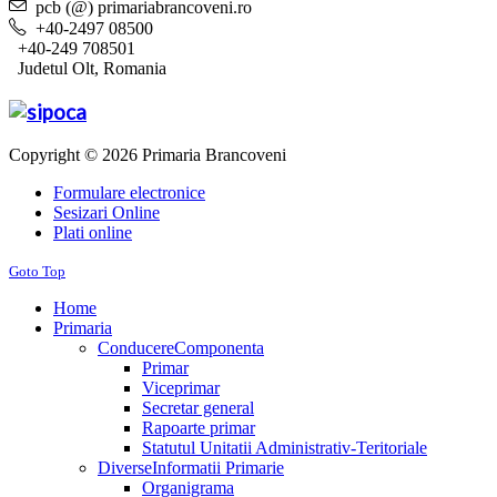
pcb (@) primariabrancoveni.ro
+40-2497 08500
+40-249 708501
Judetul Olt, Romania
Copyright © 2026 Primaria Brancoveni
Formulare electronice
Sesizari Online
Plati online
Goto Top
Home
Primaria
Conducere
Componenta
Primar
Viceprimar
Secretar general
Rapoarte primar
Statutul Unitatii Administrativ-Teritoriale
Diverse
Informatii Primarie
Organigrama