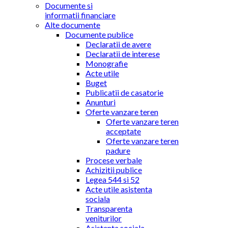
Documente si
informatii financiare
Alte documente
Documente publice
Declaratii de avere
Declaratii de interese
Monografie
Acte utile
Buget
Publicatii de casatorie
Anunturi
Oferte vanzare teren
Oferte vanzare teren
acceptate
Oferte vanzare teren
padure
Procese verbale
Achizitii publice
Legea 544 si 52
Acte utile asistenta
sociala
Transparenta
veniturilor
Asistenta sociala