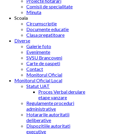
Proiecte hotarari
Comisii de specialitate
Minuta
Scoala
Circumscriptie
Documente educatie
Clasa pregatitoare
Diverse
Galerie foto
Evenimente
SVSU Brancoveni
Carte de oaspeti
Contact
Monitorul Oficial
Monitorul Oficial Local
Statut UAT
Proces Verbal derulare
etape vanzare
Regulamente proceduri
administrative
Hotararile autoritatii
deliberative
Dispozitiile autoritati
executive