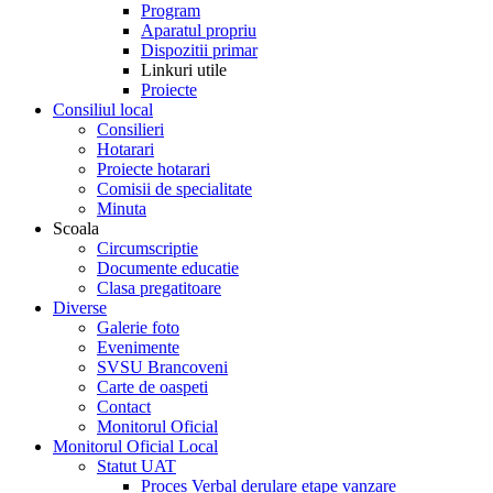
Program
Aparatul propriu
Dispozitii primar
Linkuri utile
Proiecte
Consiliul local
Consilieri
Hotarari
Proiecte hotarari
Comisii de specialitate
Minuta
Scoala
Circumscriptie
Documente educatie
Clasa pregatitoare
Diverse
Galerie foto
Evenimente
SVSU Brancoveni
Carte de oaspeti
Contact
Monitorul Oficial
Monitorul Oficial Local
Statut UAT
Proces Verbal derulare etape vanzare