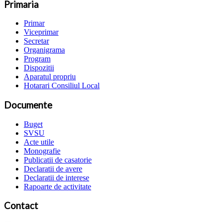
Primaria
Primar
Viceprimar
Secretar
Organigrama
Program
Dispozitii
Aparatul propriu
Hotarari Consiliul Local
Documente
Buget
SVSU
Acte utile
Monografie
Publicatii de casatorie
Declaratii de avere
Declaratii de interese
Rapoarte de activitate
Contact