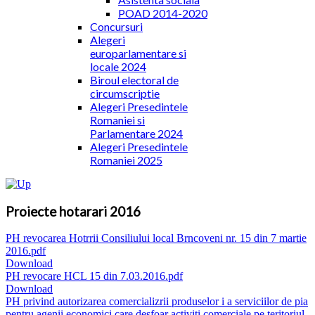
POAD 2014-2020
Concursuri
Alegeri
europarlamentare si
locale 2024
Biroul electoral de
circumscriptie
Alegeri Presedintele
Romaniei si
Parlamentare 2024
Alegeri Presedintele
Romaniei 2025
Proiecte hotarari 2016
PH revocarea Hotrrii Consiliului local Brncoveni nr. 15 din 7 martie
2016.pdf
Download
PH revocare HCL 15 din 7.03.2016.pdf
Download
PH privind autorizarea comercializrii produselor i a serviciilor de pia
pentru agenii economici care desfoar activiti comerciale pe teritoriul