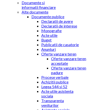
Documente si
informatii financiare
Alte documente
Documente publice
Declaratii de avere
Declaratii de interese
Monografie
Acte utile
Buget
Publicatii de casatorie
Anunturi
Oferte vanzare teren
Oferte vanzare teren
acceptate
Oferte vanzare teren
padure
Procese verbale
Achizitii publice
Legea 544 si 52
Acte utile asistenta
sociala
Transparenta
veniturilor
Asistenta sociala