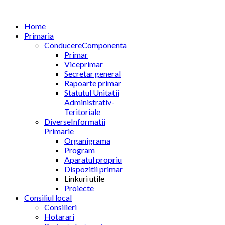
Home
Primaria
Conducere
Componenta
Primar
Viceprimar
Secretar general
Rapoarte primar
Statutul Unitatii
Administrativ-
Teritoriale
Diverse
Informatii
Primarie
Organigrama
Program
Aparatul propriu
Dispozitii primar
Linkuri utile
Proiecte
Consiliul local
Consilieri
Hotarari