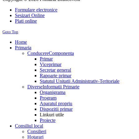
Formulare electronice
Sesizari Online
Plati online
Goto Top
Home
Primaria
Conducere
Componenta
Primar
Viceprimar
Secretar general
Rapoarte primar
Statutul Unitatii Administrativ-Teritoriale
Diverse
Informatii Primarie
Organigrama
Program
Aparatul propriu
Dispozitii primar
Linkuri utile
Proiecte
Consiliul local
Consilieri
Hotarari