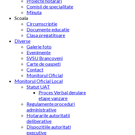
Proiecte hotarari
Comisii de specialitate
Minuta
Scoala
Circumscriptie
Documente educatie
Clasa pregatitoare
Diverse
Galerie foto
Evenimente
SVSU Brancoveni
Carte de oaspeti
Contact
Monitorul Oficial
Monitorul Oficial Local
Statut UAT
Proces Verbal derulare
etape vanzare
Regulamente proceduri
administrative
Hotararile autoritatii
deliberative
Dispozitiile autoritati
executive