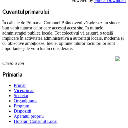
Powered by
Phoca Download
Cuvantul primarului
În calitate de Primar al Comunei Brâncoveni vă adresez un sincer
bun venit tuturor celor care accesați acest site, în numele
administrației publice locale. Tot colectivul vă asigură o totală
implicare în activitatea administrativă a autorității locale, modernă și
cu obiective ambițioase. Ideile, opiniile tuturor locuitorilor sunt
importante și le vom lua în considerare.
Cheroiu Ion
Primaria
Primar
Viceprimar
Secretar
Organigrama
Program
Dispozitii
Aparatul propriu
Hotarari Consiliul Local