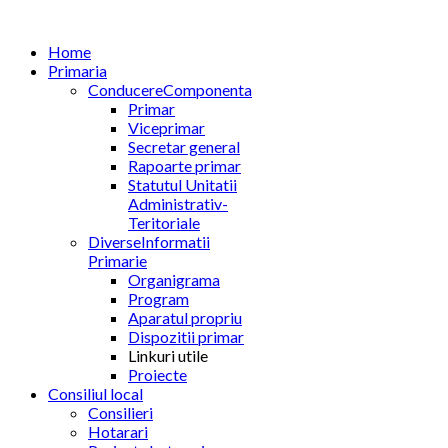
Home
Primaria
Conducere
Componenta
Primar
Viceprimar
Secretar general
Rapoarte primar
Statutul Unitatii
Administrativ-
Teritoriale
Diverse
Informatii
Primarie
Organigrama
Program
Aparatul propriu
Dispozitii primar
Linkuri utile
Proiecte
Consiliul local
Consilieri
Hotarari