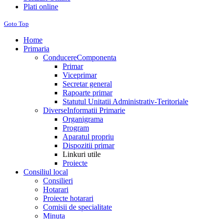
Plati online
Goto Top
Home
Primaria
Conducere
Componenta
Primar
Viceprimar
Secretar general
Rapoarte primar
Statutul Unitatii Administrativ-Teritoriale
Diverse
Informatii Primarie
Organigrama
Program
Aparatul propriu
Dispozitii primar
Linkuri utile
Proiecte
Consiliul local
Consilieri
Hotarari
Proiecte hotarari
Comisii de specialitate
Minuta