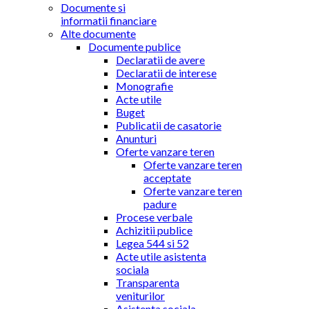
Documente si
informatii financiare
Alte documente
Documente publice
Declaratii de avere
Declaratii de interese
Monografie
Acte utile
Buget
Publicatii de casatorie
Anunturi
Oferte vanzare teren
Oferte vanzare teren
acceptate
Oferte vanzare teren
padure
Procese verbale
Achizitii publice
Legea 544 si 52
Acte utile asistenta
sociala
Transparenta
veniturilor
Asistenta sociala