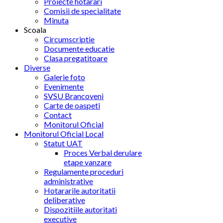
Proiecte hotarari
Comisii de specialitate
Minuta
Scoala
Circumscriptie
Documente educatie
Clasa pregatitoare
Diverse
Galerie foto
Evenimente
SVSU Brancoveni
Carte de oaspeti
Contact
Monitorul Oficial
Monitorul Oficial Local
Statut UAT
Proces Verbal derulare
etape vanzare
Regulamente proceduri
administrative
Hotararile autoritatii
deliberative
Dispozitiile autoritati
executive