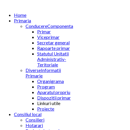
Home
Primaria
Conducere
Componenta
Primar
Viceprimar
Secretar general
Rapoarte primar
Statutul Unitatii
Administrativ-
Teritoriale
Diverse
Informatii
Primarie
Organigrama
Program
Aparatul propriu
Dispozitii primar
Linkuri utile
Proiecte
Consiliul local
Consilieri
Hotarari