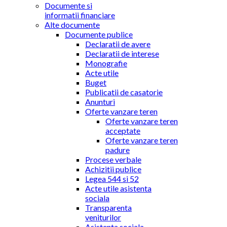
Documente si
informatii financiare
Alte documente
Documente publice
Declaratii de avere
Declaratii de interese
Monografie
Acte utile
Buget
Publicatii de casatorie
Anunturi
Oferte vanzare teren
Oferte vanzare teren
acceptate
Oferte vanzare teren
padure
Procese verbale
Achizitii publice
Legea 544 si 52
Acte utile asistenta
sociala
Transparenta
veniturilor
Asistenta sociala