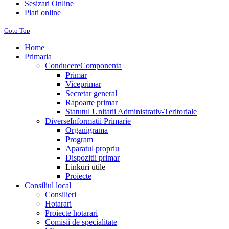
Sesizari Online
Plati online
Goto Top
Home
Primaria
Conducere
Componenta
Primar
Viceprimar
Secretar general
Rapoarte primar
Statutul Unitatii Administrativ-Teritoriale
Diverse
Informatii Primarie
Organigrama
Program
Aparatul propriu
Dispozitii primar
Linkuri utile
Proiecte
Consiliul local
Consilieri
Hotarari
Proiecte hotarari
Comisii de specialitate