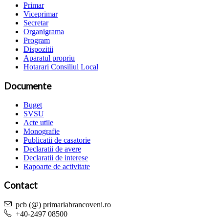
Primar
Viceprimar
Secretar
Organigrama
Program
Dispozitii
Aparatul propriu
Hotarari Consiliul Local
Documente
Buget
SVSU
Acte utile
Monografie
Publicatii de casatorie
Declaratii de avere
Declaratii de interese
Rapoarte de activitate
Contact
pcb (@) primariabrancoveni.ro
+40-2497 08500