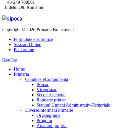
+40-249 708501
Judetul Olt, Romania
Copyright © 2026 Primaria Brancoveni
Formulare electronice
Sesizari Online
Plati online
Goto Top
Home
Primaria
Conducere
Componenta
Primar
Viceprimar
Secretar general
Rapoarte primar
Statutul Unitatii Administrativ-Teritoriale
Diverse
Informatii Primarie
Organigrama
Program
Aparatul propriu