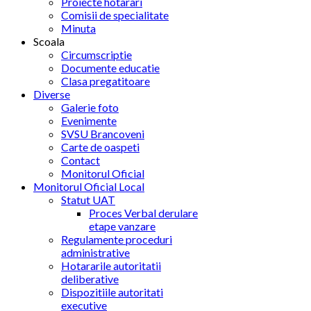
Proiecte hotarari
Comisii de specialitate
Minuta
Scoala
Circumscriptie
Documente educatie
Clasa pregatitoare
Diverse
Galerie foto
Evenimente
SVSU Brancoveni
Carte de oaspeti
Contact
Monitorul Oficial
Monitorul Oficial Local
Statut UAT
Proces Verbal derulare
etape vanzare
Regulamente proceduri
administrative
Hotararile autoritatii
deliberative
Dispozitiile autoritati
executive