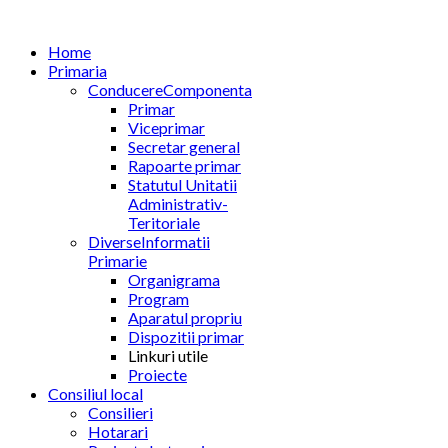
Home
Primaria
Conducere
Componenta
Primar
Viceprimar
Secretar general
Rapoarte primar
Statutul Unitatii
Administrativ-
Teritoriale
Diverse
Informatii
Primarie
Organigrama
Program
Aparatul propriu
Dispozitii primar
Linkuri utile
Proiecte
Consiliul local
Consilieri
Hotarari