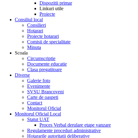
Dispozitii primar
Linkuri utile
Proiecte
Consiliul local
Consilieri
Hotarari
Proiecte hotarari
Comisii de specialitate
Minuta
Scoala
Circumscriptie
Documente educatie
Clasa pregatitoare
Diverse
Galerie foto
Evenimente
SVSU Brancoveni
Carte de oaspeti
Contact
Monitorul Oficial
Monitorul Oficial Local
Statut UAT
Proces Verbal derulare etape vanzare
Regulamente proceduri administrative
Hotararile autoritatii deliberative