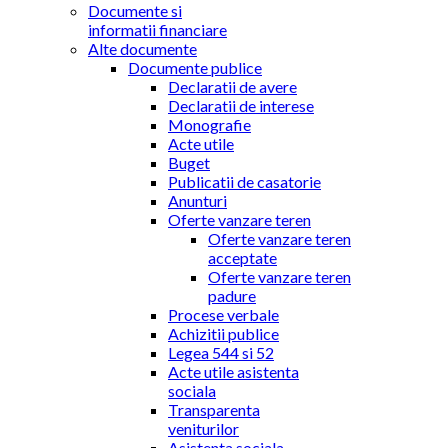
Documente si
informatii financiare
Alte documente
Documente publice
Declaratii de avere
Declaratii de interese
Monografie
Acte utile
Buget
Publicatii de casatorie
Anunturi
Oferte vanzare teren
Oferte vanzare teren
acceptate
Oferte vanzare teren
padure
Procese verbale
Achizitii publice
Legea 544 si 52
Acte utile asistenta
sociala
Transparenta
veniturilor
Asistenta sociala