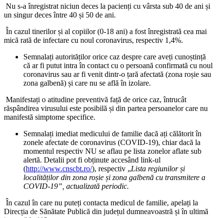
Nu s-a înregistrat niciun deces la pacienți cu vârsta sub 40 de ani și
un singur deces între 40 și 50 de ani.
În cazul tinerilor și al copiilor (0-18 ani) a fost înregistrată cea mai
mică rată de infectare cu noul coronavirus, respectiv 1,4%.
Semnalați autorităților orice caz despre care aveți cunoștință
că ar fi putut intra în contact cu o persoană confirmată cu noul
coronavirus sau ar fi venit dintr-o țară afectată (zona roșie sau
zona galbenă) și care nu se află în izolare.
Manifestați o atitudine preventivă față de orice caz, întrucât
răspândirea virusului este posibilă și din partea persoanelor care nu
manifestă simptome specifice.
Semnalați imediat medicului de familie dacă ați călătorit în
zonele afectate de coronavirus (COVID-19), chiar dacă la
momentul respectiv NU se aflau pe lista zonelor aflate sub
alertă. Detalii pot fi obținute accesând link-ul
(
http://www.cnscbt.ro/
), respectiv „
Lista regiunilor și
localităților din zona roșie și zona galbenă cu transmitere a
COVID-19”, actualizată periodic.
În cazul în care nu puteți contacta medicul de familie, apelați la
Direcția de Sănătate Publică din județul dumneavoastră și în ultimă