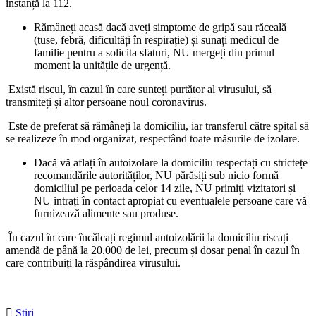
instanță la 112.
Rămâneți acasă dacă aveți simptome de gripă sau răceală
(tuse, febră, dificultăți în respirație) și sunați medicul de
familie pentru a solicita sfaturi, NU mergeți din primul
moment la unitățile de urgență.
Există riscul, în cazul în care sunteți purtător al virusului, să
transmiteți și altor persoane noul coronavirus.
Este de preferat să rămâneți la domiciliu, iar transferul către spital să
se realizeze în mod organizat, respectând toate măsurile de izolare.
Dacă vă aflați în autoizolare la domiciliu respectați cu strictețe
recomandările autorităților, NU părăsiți sub nicio formă
domiciliul pe perioada celor 14 zile, NU primiți vizitatori și
NU intrați în contact apropiat cu eventualele persoane care vă
furnizează alimente sau produse.
În cazul în care încălcați regimul autoizolării la domiciliu riscați
amendă de până la 20.000 de lei, precum și dosar penal în cazul în
care contribuiți la răspândirea virusului.

Stiri