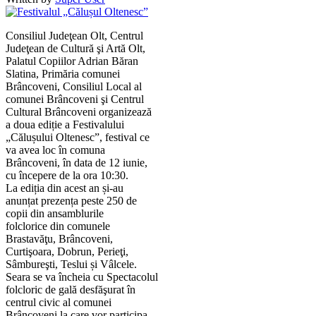
Consiliul Judeţean Olt, Centrul
Judeţean de Cultură şi Artă Olt,
Palatul Copiilor Adrian Băran
Slatina, Primăria comunei
Brâncoveni, Consiliul Local al
comunei Brâncoveni şi Centrul
Cultural Brâncoveni organizează
a doua ediție a Festivalului
„Călușului Oltenesc”, festival ce
va avea loc în comuna
Brâncoveni, în data de 12 iunie,
cu începere de la ora 10:30.
La ediția din acest an și-au
anunțat prezența peste 250 de
copii din ansamblurile
folclorice din comunele
Brastavăţu, Brâncoveni,
Curtişoara, Dobrun, Perieţi,
Sâmbureşti, Teslui și Vâlcele.
Seara se va încheia cu Spectacolul
folcloric de gală desfăşurat în
centrul civic al comunei
Brâncoveni la care vor participa