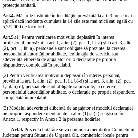
protecție sanitară.
Art.4.
Măsurile instituite în localităţile prevăzută la art. 3 nu se mai
aplică dacă incidența cumulată la 14 zile este mai mică sau egală cu
5,5/1.000 de locuitori.
Art.5.
(1) Pentru verificarea motivului deplasării în interes
profesional, prevăzut la art. 1, alin. (2), pct. 1, lit. a) şi la art. 3, alin.
(2), pct. 1, lit. a), persoanele sunt obligate să prezinte, la cererea
personalului autorităților abilitate, legitimația de serviciu sau
adeverința eliberată de angajator ori o declarație pe propria
răspundere, completată în prealabil.
(2) Pentru verificarea motivului deplasării în interes personal,
prevăzut la art. 1, alin. (2), pct. 1, lit. b)-d) şi la art. 3, alin. (2), pct.
1, lit. b)-d), persoanele sunt obligate să prezinte, la cererea
personalului autorităților abilitate, o declarație pe propria răspundere,
completată în prealabil.
(3) Modelul adeverinței eliberată de angajator și modelul declarației
pe proprie răspundere menționate la alin. (1) și (2) se găsesc în
Anexa 1, respectiv în Anexa 2 la prezenta hotărâre.
Art.9.
Prezenta hotărâre se va comunica membrilor Comitetului
Județean pentru Situații de Urgență Olt, comitetelor locale pentru