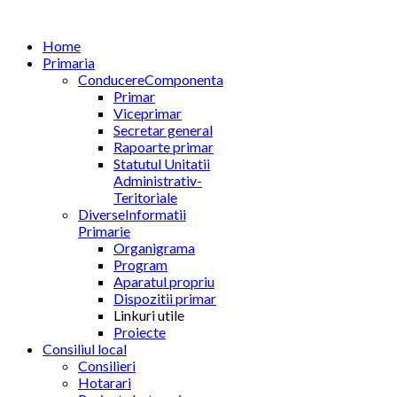
Home
Primaria
Conducere
Componenta
Primar
Viceprimar
Secretar general
Rapoarte primar
Statutul Unitatii
Administrativ-
Teritoriale
Diverse
Informatii
Primarie
Organigrama
Program
Aparatul propriu
Dispozitii primar
Linkuri utile
Proiecte
Consiliul local
Consilieri
Hotarari