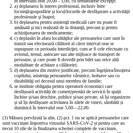
în intervalul orar 20,00 - 5,00, cu următoarele excepţii:
a) deplasarea în interes profesional, inclusiv între
locuinţă/gospodărie şi locul/locurile de desfăşurare a activităţii
profesionale şi înapoi;
b) deplasarea pentru asistenţă medicală care nu poate fi
amânată şi nici realizată de la distanţă, precum şi pentru
achiziţionarea de medicamente;
c) deplasări în afara localităţilor ale persoanelor care sunt în
tranzit sau efectuează călătorii al căror interval orar se
suprapune cu perioada interdicţiei, cum ar fi cele efectuate cu
avionul, trenul, autocare sau alte mijloace de transport de
persoane, şi care poate fi dovedit prin bilet sau orice altă
modalitate de achitare a călătoriei;
d) deplasarea din motive justificate, precum îngrijirea/însoţirea
copilului, asistenţa persoanelor vârstnice, bolnave sau cu
dizabilităţi ori decesul unui membru de familie;
se instituie obligația pentru operatorii economici care
desfășoară activități de comerț/prestări de servicii în spații
închise și/sau deschise, publice și/sau private, să își organizeze
și să își desfășoare activitatea în zilele de vineri, sâmbătă și
duminică în intervalul orar 5,00—22,00.
(3) Măsura prevăzută la alin. (2) pct. 1 nu se aplică persoanelor care
sunt vaccinate împotriva virusului SARS-CoV-2 și pentru care au
trecut 10 zile de la finalizarea schemei complete de vaccinare,