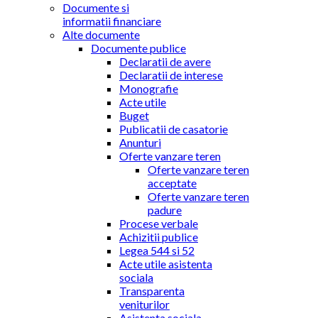
Documente si
informatii financiare
Alte documente
Documente publice
Declaratii de avere
Declaratii de interese
Monografie
Acte utile
Buget
Publicatii de casatorie
Anunturi
Oferte vanzare teren
Oferte vanzare teren
acceptate
Oferte vanzare teren
padure
Procese verbale
Achizitii publice
Legea 544 si 52
Acte utile asistenta
sociala
Transparenta
veniturilor
Asistenta sociala