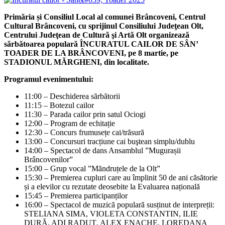
Primăria și Consiliul Local al comunei Brâncoveni, Centrul
Cultural Brâncoveni, cu sprijinul Consiliului Judeţean Olt,
Centrului Judeţean de Cultură şi Artă Olt organizează
sărbătoarea populară ÎNCURATUL CAILOR DE SÂN’
TOADER DE LA BRÂNCOVENI, pe 8 martie, pe
STADIONUL MĂRGHENI, din localitate.
Programul evenimentului:
11:00 – Deschiderea sărbătorii
11:15 – Botezul cailor
11:30 – Parada cailor prin satul Ociogi
12:00 – Program de echitație
12:30 – Concurs frumusețe cai/trăsură
13:00 – Concursuri tracțiune cai buştean simplu/dublu
14:00 – Spectacol de dans Ansamblul ”Mugurașii
Brâncovenilor”
15:00 – Grup vocal ”Măndruțele de la Olt”
15:30 – Premierea cupluri care au împlinit 50 de ani căsătorie
și a elevilor cu rezutate deosebite la Evaluarea națională
15:45 – Premierea participanților
16:00 – Spectacol de muzică populară susținut de interpreții:
STELIANA SIMA, VIOLETA CONSTANTIN, ILIE
DURĂ, ADI RADUȚ, ALEX ENACHE, LOREDANA