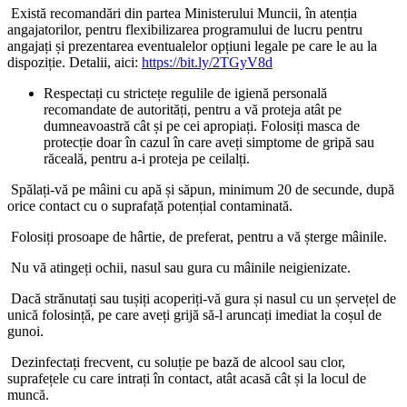
Există recomandări din partea Ministerului Muncii, în atenția
angajatorilor, pentru flexibilizarea programului de lucru pentru
angajați și prezentarea eventualelor opțiuni legale pe care le au la
dispoziție. Detalii, aici:
https://bit.ly/2TGyV8d
Respectați cu strictețe regulile de igienă personală
recomandate de autorități, pentru a vă proteja atât pe
dumneavoastră cât și pe cei apropiați. Folosiți masca de
protecție doar în cazul în care aveți simptome de gripă sau
răceală, pentru a-i proteja pe ceilalți.
Spălați-vă pe mâini cu apă și săpun, minimum 20 de secunde, după
orice contact cu o suprafață potențial contaminată.
Folosiți prosoape de hârtie, de preferat, pentru a vă șterge mâinile.
Nu vă atingeți ochii, nasul sau gura cu mâinile neigienizate.
Dacă strănutați sau tușiți acoperiți-vă gura și nasul cu un șervețel de
unică folosință, pe care aveți grijă să-l aruncați imediat la coșul de
gunoi.
Dezinfectați frecvent, cu soluție pe bază de alcool sau clor,
suprafețele cu care intrați în contact, atât acasă cât și la locul de
muncă.