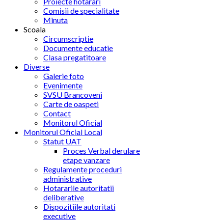
Proiecte hotarari
Comisii de specialitate
Minuta
Scoala
Circumscriptie
Documente educatie
Clasa pregatitoare
Diverse
Galerie foto
Evenimente
SVSU Brancoveni
Carte de oaspeti
Contact
Monitorul Oficial
Monitorul Oficial Local
Statut UAT
Proces Verbal derulare
etape vanzare
Regulamente proceduri
administrative
Hotararile autoritatii
deliberative
Dispozitiile autoritati
executive