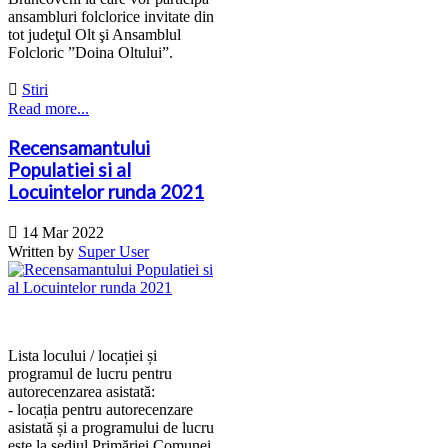
ansambluri folclorice invitate din
tot judeţul Olt şi Ansamblul
Folcloric ”Doina Oltului”.

Stiri
Read more...
Recensamantului
Populatiei si al
Locuintelor runda 2021

14 Mar 2022
Written by
Super User
Lista locului / locației și
programul de lucru pentru
autorecenzarea asistată:
- locația pentru autorecenzare
asistată și a programului de lucru
este la sediul Primăriei Comunei