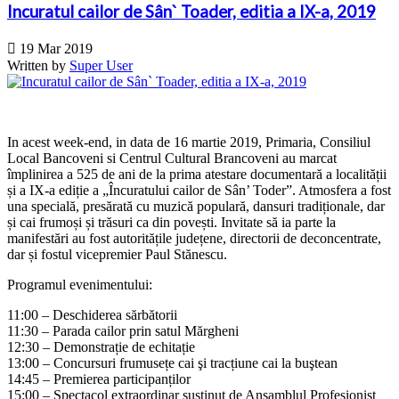
Incuratul cailor de Sân` Toader, editia a IX-a, 2019

19 Mar 2019
Written by
Super User
In acest week-end, in data de 16 martie 2019, Primaria, Consiliul
Local Bancoveni si Centrul Cultural Brancoveni au marcat
împlinirea a 525 de ani de la prima atestare documentară a localității
și a IX-a ediție a „Încuratului cailor de Sân’ Toder”. Atmosfera a fost
una specială, presărată cu muzică populară, dansuri tradiționale, dar
și cai frumoși și trăsuri ca din povești. Invitate să ia parte la
manifestări au fost autoritățile județene, directorii de deconcentrate,
dar și fostul vicepremier Paul Stănescu.
Programul evenimentului:
11:00 – Deschiderea sărbătorii
11:30 – Parada cailor prin satul Mărgheni
12:30 – Demonstrație de echitație
13:00 – Concursuri frumusețe cai şi tracțiune cai la buştean
14:45 – Premierea participanților
15:00 – Spectacol extraordinar susţinut de Ansamblul Profesionist