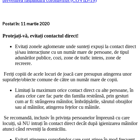
Postat în: 11 martie 2020
Protejați-vă, evitați contactul direct!
Evitați zonele aglomerate unde sunteți expuși la contact direct
și/sau interacțiune cu un număr mare de persoane, de tipul
adunărilor publice, cozi, zone de trafic intens, zone de
recreere.
Feriți copiii de acele locuri de joacă care presupun atingerea unor
suprafețe/obiecte comune de către un număr mare de copii.
Limitați la maximum orice contact direct cu alte persoane, în
afara celor care fac parte din familia restrânsă, prin gesturi
cum ar fi: strângerea mâinilor, îmbrățișările, sărutul obrajilor
sau al mâinilor, atingerea fețelor cu mâinile.
Se recomandă, inclusiv în privința persoanelor împreună cu care
locuiți, să NU intrați în contact direct decât după igienizarea mâinilor
atunci când reveniți la domiciliu.
Evitați atingerea suprafețelor care sunt atinse în mod frecvent