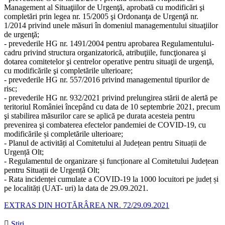
Management al Situaţiilor de Urgenţă, aprobată cu modificări şi
completări prin legea nr. 15/2005 şi Ordonanţa de Urgenţă nr.
1/2014 privind unele măsuri în domeniul managementului situaţiilor
de urgenţă;
- prevederile HG nr. 1491/2004 pentru aprobarea Regulamentului-
cadru privind structura organizatorică, atribuţiile, funcţionarea şi
dotarea comitetelor şi centrelor operative pentru situaţii de urgenţă,
cu modificările şi completările ulterioare;
- prevederile HG nr. 557/2016 privind managementul tipurilor de
risc;
- prevederile HG nr. 932/2021 privind prelungirea stării de alertă pe
teritoriul României începând cu data de 10 septembrie 2021, precum
şi stabilirea măsurilor care se aplică pe durata acesteia pentru
prevenirea şi combaterea efectelor pandemiei de COVID-19, cu
modificările și completările ulterioare;
- Planul de activități al Comitetului al Județean pentru Situații de
Urgență Olt;
- Regulamentul de organizare și funcționare al Comitetului Județean
pentru Situații de Urgență Olt;
- Rata incidenței cumulate a COVID-19 la 1000 locuitori pe județ și
pe localități (UAT- uri) la data de 29.09.2021.
EXTRAS DIN HOTĂRÂREA NR. 72/29.09.2021

Stiri