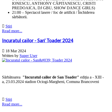
IONESCU, ANTHONY CĂPITANESCU, CRISTI
PREDOAICA, DJ GBU, SHOW DANCE GIRLS)
21:00 – Spectacol lasere / foc de artificii / Închiderea
sărbătorii.

Stiri
Read more...
Incuratul cailor - San' Toader 2024

18 Mar 2024
Written by
Super User
Sărbătoarea
"
Incuratul cailor de San Toader"
ediția a - XIII -
a,
23.03.2024 stadion Ociogi-Margheni, Comuna Brancoveni

Stiri
Read more...