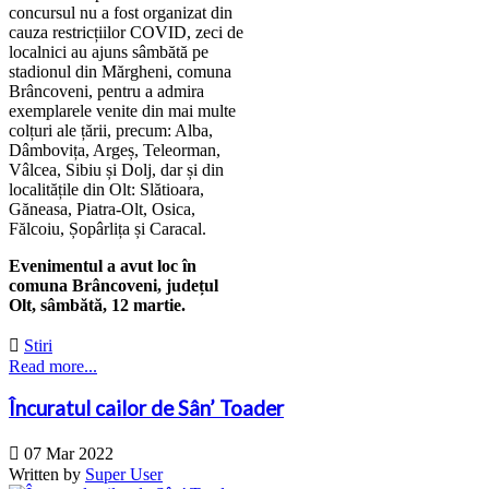
concursul nu a fost organizat din
cauza restricțiilor COVID, zeci de
localnici au ajuns sâmbătă pe
stadionul din Mărgheni, comuna
Brâncoveni, pentru a admira
exemplarele venite din mai multe
colțuri ale țării, precum: Alba,
Dâmbovița, Argeș, Teleorman,
Vâlcea, Sibiu și Dolj, dar și din
localitățile din Olt: Slătioara,
Găneasa, Piatra-Olt, Osica,
Fălcoiu, Șopârlița și Caracal.
Evenimentul a avut loc în
comuna Brâncoveni, județul
Olt, sâmbătă, 12 martie.

Stiri
Read more...
Încuratul cailor de Sân’ Toader

07 Mar 2022
Written by
Super User