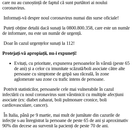
care nu au cunoștință de faptul că sunt purtători ai noului
coronavirus.
Informați-vă despre noul coronavirus numai din surse oficiale!
Puteți obține detalii dacă sunați la 0800.800.358, care este un număr
de informare, nu este un număr de urgență.
Doar în cazul urgențelor sunați la 112!
Protejați-vă apropiații, nu-i expuneți!
Evitați, cu prioritate, expunerea persoanelor în vârstă (peste 65
de ani) și a celor cu imunitate scăzută/boli asociate către alte
persoane cu simptome de gripă sau răceală, în zone
aglomerate sau zone cu trafic intens de persoane.
Potrivit statisticilor, persoanele cele mai vulnerabile în cazul
infectării cu noul coronavirus sunt vârstinicii cu multiple afecțiuni
asociate (ex: diabet zaharat, boli pulmonare cronice, boli
cardiovasculare, cancer).
În Italia, până pe 9 martie, mai mult de jumătate din cazurile de
infecție s-au înregistrat la persoane de peste 65 de ani și aproximativ
90% din decese au survenit la pacienți de peste 70 de ani.