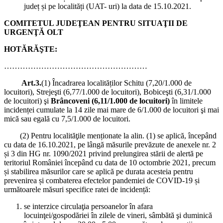
județ și pe localități (UAT- uri) la data de 15.10.2021.
COMITETUL JUDEŢEAN PENTRU SITUAŢII DE
URGENŢĂ OLT
HOTĂRĂŞTE:
………………………………………………
Art.3.
(1) Încadrarea localităților Schitu (7,20/1.000 de
locuitori), Strejeşti (6,77/1.000 de locuitori), Bobiceşti (6,31/1.000
de locuitori) şi
Brâncoveni (6,11/1.000 de locuitori)
în limitele
incidenței cumulate la 14 zile mai mare de 6/1.000 de locuitori şi mai
mică sau egală cu 7,5/1.000 de locuitori.
(2) Pentru localităţile menționate la alin. (1) se aplică, începând
cu data de 16.10.2021, pe lângă măsurile prevăzute de anexele nr. 2
și 3 din HG nr. 1090/2021 privind prelungirea stării de alertă pe
teritoriul României începând cu data de 10 octombrie 2021, precum
și stabilirea măsurilor care se aplică pe durata acesteia pentru
prevenirea și combaterea efectelor pandemiei de COVID-19 și
următoarele măsuri specifice ratei de incidență:
se interzice circulaţia persoanelor în afara
locuinţei/gospodăriei în zilele de vineri, sâmbătă şi duminică