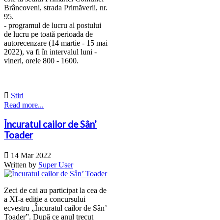
Brâncoveni, strada Primăverii, nr.
95.
- programul de lucru al postului
de lucru pe toată perioada de
autorecenzare (14 martie - 15 mai
2022), va fi în intervalul luni -
vineri, orele 800 - 1600.

Stiri
Read more...
Încuratul cailor de Sân’
Toader

14 Mar 2022
Written by
Super User
Zeci de cai au participat la cea de
a XI-a ediție a concursului
ecvestru „Încuratul cailor de Sân’
Toader”. După ce anul trecut