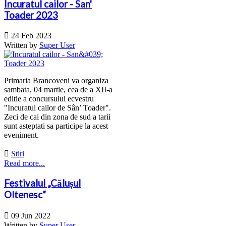
Incuratul cailor - San'
Toader 2023

24 Feb 2023
Written by
Super User
Primaria Brancoveni va organiza
sambata, 04 martie, cea de a XII-a
editie a concursului ecvestru
"Incuratul cailor de Sân’ Toader".
Zeci de cai din zona de sud a tarii
sunt asteptati sa participe la acest
eveniment.

Stiri
Read more...
Festivalul „Călușul
Oltenesc”

09 Jun 2022
Written by
Super User