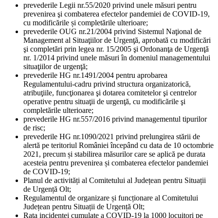
prevederile Legii nr.55/2020 privind unele măsuri pentru
prevenirea şi combaterea efectelor pandemiei de COVID-19,
cu modificările și completările ulterioare;
prevederile OUG nr.21/2004 privind Sistemul Naţional de
Management al Situaţiilor de Urgenţă, aprobată cu modificări
şi completări prin legea nr. 15/2005 şi Ordonanţa de Urgenţă
nr. 1/2014 privind unele măsuri în domeniul managementului
situaţiilor de urgenţă;
prevederile HG nr.1491/2004 pentru aprobarea
Regulamentului-cadru privind structura organizatorică,
atribuţiile, funcţionarea şi dotarea comitetelor şi centrelor
operative pentru situaţii de urgenţă, cu modificările şi
completările ulterioare;
prevederile HG nr.557/2016 privind managementul tipurilor
de risc;
prevederile HG nr.1090/2021 privind prelungirea stării de
alertă pe teritoriul României începând cu data de 10 octombrie
2021, precum și stabilirea măsurilor care se aplică pe durata
acesteia pentru prevenirea și combaterea efectelor pandemiei
de COVID-19;
Planul de activități al Comitetului al Județean pentru Situații
de Urgență Olt;
Regulamentul de organizare și funcționare al Comitetului
Județean pentru Situații de Urgență Olt;
Rata incidenței cumulate a COVID-19 la 1000 locuitori pe