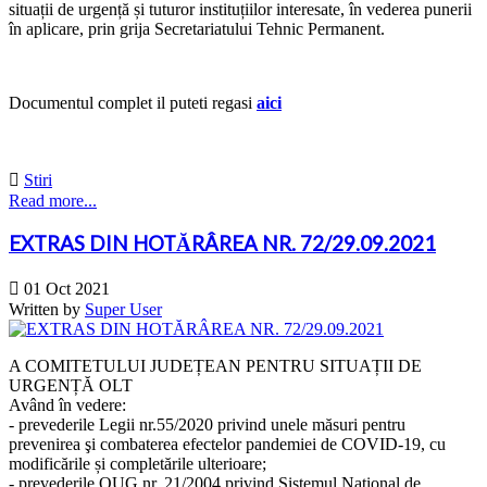
situații de urgență și tuturor instituțiilor interesate, în vederea punerii
în aplicare, prin grija Secretariatului Tehnic Permanent.
Documentul complet il puteti regasi
aici

Stiri
Read more...
EXTRAS DIN HOTĂRÂREA NR. 72/29.09.2021

01 Oct 2021
Written by
Super User
A COMITETULUI JUDEȚEAN PENTRU SITUAȚII DE
URGENȚĂ OLT
Având în vedere:
- prevederile Legii nr.55/2020 privind unele măsuri pentru
prevenirea şi combaterea efectelor pandemiei de COVID-19, cu
modificările și completările ulterioare;
- prevederile OUG nr. 21/2004 privind Sistemul Naţional de