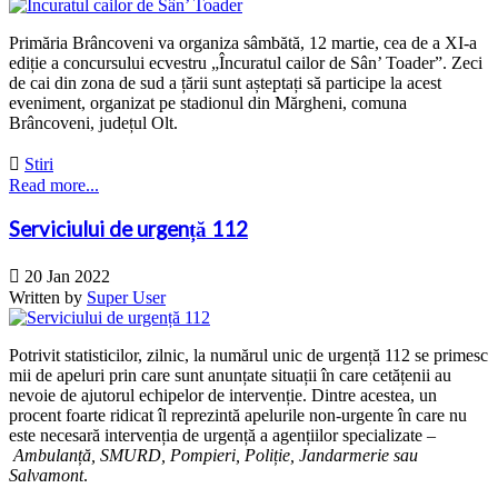
Primăria Brâncoveni va organiza sâmbătă, 12 martie, cea de a XI-a
ediție a concursului ecvestru „Încuratul cailor de Sân’ Toader”. Zeci
de cai din zona de sud a țării sunt așteptați să participe la acest
eveniment, organizat pe stadionul din Mărgheni, comuna
Brâncoveni, județul Olt.

Stiri
Read more...
Serviciului de urgență 112

20 Jan 2022
Written by
Super User
Potrivit statisticilor, zilnic, la numărul unic de urgență 112 se primesc
mii de apeluri prin care sunt anunțate situații în care cetățenii au
nevoie de ajutorul echipelor de intervenție. Dintre acestea, un
procent foarte ridicat îl reprezintă apelurile non-urgente în care nu
este necesară intervenția de urgență a agențiilor specializate –
Ambulanță, SMURD, Pompieri, Poliție, Jandarmerie sau
Salvamont
.