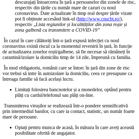
descurajați întoarcerea în țară a persoanelor din zonele de risc,
respectiv din țările cu număr mare de cazuri cu noul
coronavirus. Date actualizate în timp real despre țările vizate
pot fi obținute accesând link-ul (
http://www.cnscbt.ro/
),
respectiv „
Lista regiunilor și localităților din zona roșie și
zona galbenă cu transmitere a COVID-19”
În cazul în care călătoriți într-o țară expusă infecției cu noul
coronavirus există riscul ca la momentul revenirii în țară, în funcție
de actualizarea zonelor roșii/galbene, să fie necesar să rămâneți în
carantină/izolare la domiciliu timp de 14 zile, împreună cu familia.
În mod obligatoriu, românii care se întorc în țară din zone de risc
vor trebui să intre în autoizolare la domiciliu, ceea ce presupune ca
întreaga familie să facă același lucru.
Limitați folosirea bancnotelor și a monedelor, optând pentru
plăți cu cardul/telefonul sau plăți on-line.
Transmiterea virușilor se realizează într-o pondere semnificativă
prin intermediul banilor, cu care ia contact, statistic, un număr foarte
mare de persoane.
Optați pentru munca de acasă, în măsura în care aveți această
posibilitate oferită de angajator.