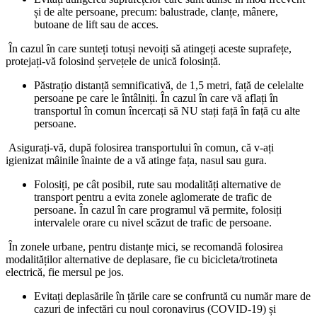
și de alte persoane, precum: balustrade, clanțe, mânere,
butoane de lift sau de acces.
În cazul în care sunteți totuși nevoiți să atingeți aceste suprafețe,
protejați-vă folosind șervețele de unică folosință.
Păstrațio distanță semnificativă, de 1,5 metri, față de celelalte
persoane pe care le întâlniți. În cazul în care vă aflați în
transportul în comun încercați să NU stați față în față cu alte
persoane.
Asigurați-vă, după folosirea transportului în comun, că v-ați
igienizat mâinile înainte de a vă atinge fața, nasul sau gura.
Folosiți, pe cât posibil, rute sau modalități alternative de
transport pentru a evita zonele aglomerate de trafic de
persoane. În cazul în care programul vă permite, folosiți
intervalele orare cu nivel scăzut de trafic de persoane.
În zonele urbane, pentru distanțe mici, se recomandă folosirea
modalităților alternative de deplasare, fie cu bicicleta/trotineta
electrică, fie mersul pe jos.
Evitați deplasările în țările care se confruntă cu număr mare de
cazuri de infectări cu noul coronavirus (COVID-19) și