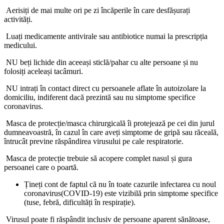
Aerisiți de mai multe ori pe zi încăperile în care desfășurați
activități.
Luați medicamente antivirale sau antibiotice numai la prescripția
medicului.
NU beți lichide din aceeași sticlă/pahar cu alte persoane și nu
folosiți aceleași tacâmuri.
NU intrați în contact direct cu persoanele aflate în autoizolare la
domiciliu, indiferent dacă prezintă sau nu simptome specifice
coronavirus.
Masca de protecție/masca chirurgicală îi protejează pe cei din jurul
dumneavoastră, în cazul în care aveți simptome de gripă sau răceală,
întrucât previne răspândirea virusului pe cale respiratorie.
Masca de protecție trebuie să acopere complet nasul și gura
persoanei care o poartă.
Țineți cont de faptul că nu în toate cazurile infectarea cu noul
coronavirus(COVID-19) este vizibilă prin simptome specifice
(tuse, febră, dificultăți în respirație).
Virusul poate fi răspândit inclusiv de persoane aparent sănătoase,