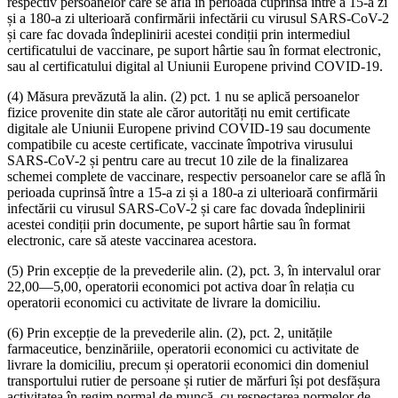
respectiv persoanelor care se află în perioada cuprinsă între a 15-a zi
și a 180-a zi ulterioară confirmării infectării cu virusul SARS-CoV-2
și care fac dovada îndeplinirii acestei condiții prin intermediul
certificatului de vaccinare, pe suport hârtie sau în format electronic,
sau al certificatului digital al Uniunii Europene privind COVID-19.
(4) Măsura prevăzută la alin. (2) pct. 1 nu se aplică persoanelor
fizice provenite din state ale căror autorități nu emit certificate
digitale ale Uniunii Europene privind COVID-19 sau documente
compatibile cu aceste certificate, vaccinate împotriva virusului
SARS-CoV-2 și pentru care au trecut 10 zile de la finalizarea
schemei complete de vaccinare, respectiv persoanelor care se află în
perioada cuprinsă între a 15-a zi și a 180-a zi ulterioară confirmării
infectării cu virusul SARS-CoV-2 și care fac dovada îndeplinirii
acestei condiții prin documente, pe suport hârtie sau în format
electronic, care să ateste vaccinarea acestora.
(5) Prin excepție de la prevederile alin. (2), pct. 3, în intervalul orar
22,00—5,00, operatorii economici pot activa doar în relația cu
operatorii economici cu activitate de livrare la domiciliu.
(6) Prin excepție de la prevederile alin. (2), pct. 2, unitățile
farmaceutice, benzinăriile, operatorii economici cu activitate de
livrare la domiciliu, precum și operatorii economici din domeniul
transportului rutier de persoane și rutier de mărfuri își pot desfășura
activitatea în regim normal de muncă, cu respectarea normelor de